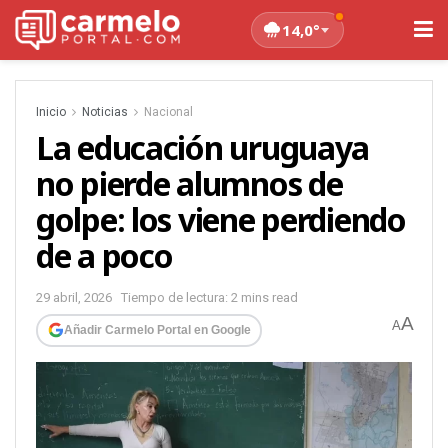
14,0°
Inicio
Noticias
Nacional
La educación uruguaya
no pierde alumnos de
golpe: los viene perdiendo
de a poco
29 abril, 2026
Tiempo de lectura: 2 mins read
A
A
Añadir Carmelo Portal en Google