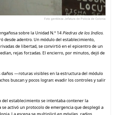
Foto gentileza Jefatura de Policía de Colonia
engañosa sobre la Unidad N.º 14
Piedras de los Indios
.
ró desde adentro. Un módulo del establecimiento,
vadas de libertad, se convirtió en el epicentro de un
 cedían, rejas forzadas. El encierro, por minutos, dejó de
s daños —roturas visibles en la estructura del módulo
hos buscan y pocos logran: evadir los controles y salir
o del establecimiento se intentaba contener la
a se activó un protocolo de emergencia que desplegó a
lonia. La escena se multiplicó en móviles, radios