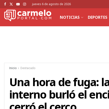
jueves 6 de agosto de 2026
NOTICIAS
DEPORTES
Inicio
Destacado
Una hora de fuga: l
interno burló el enci
cerró el cerco