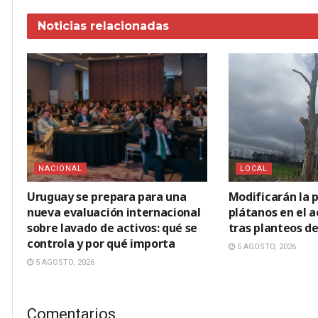
Noticias
relacionadas
NACIONAL
LOCAL
Uruguay se prepara para una
Modificarán la p
nueva evaluación internacional
plátanos en el 
sobre lavado de activos: qué se
tras planteos de
controla y por qué importa
5 AGOSTO, 2026
5 AGOSTO, 2026
Comentarios