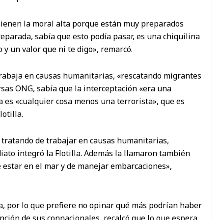
 Tienen la moral alta porque están muy preparados
eparada, sabía que esto podía pasar, es una chiquilina
 y un valor que ni te digo», remarcó.
trabaja en causas humanitarias, «rescatando migrantes
ersas ONG, sabía que la interceptación «era una
ja es «cualquier cosa menos una terrorista», que es
otilla.
 tratando de trabajar en causas humanitarias,
diato integró la Flotilla. Además la llamaron también
 estar en el mar y de manejar embarcaciones»,
ca, por lo que prefiere no opinar qué más podrían haber
nción de sus connacionales, recalcó que lo que espera