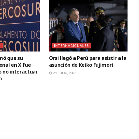
S
INTERNACIONALES
mó que su
Orsi llegó a Perú para asistir a la
onal en X fue
asunción de Keiko Fujimori
ó no interactuar
28 JULIO, 2026
o