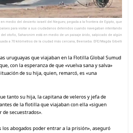
 en medio del desierto israelí del Neguev, pegada a la frontera de Egipto, que
 países para visitar a sus ciudadanos detenidos cuando navegaban intentando
e del otoño, Saharonim está en medio de un paisaje árido, salpicado de algún
ituada a 70 kilómetros de la ciudad más cercana, Beerseba. EFE/Magda Gibelli
las uruguayas que viajaban en la Flotilla Global Sumud
 que, con la esperanza de que «vuelva sana y salva»
ituación de su hija, quien, remarcó, es «una
ue tanto su hija, la capitana de veleros y jefa de
ntes de la flotilla que viajaban con ella «siguen
 de secuestrados».
 los abogados poder entrar a la prisión», aseguró