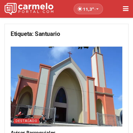
11,3°
↓
Etiqueta:
Santuario
DESTACADO
Avisos Parroquiales