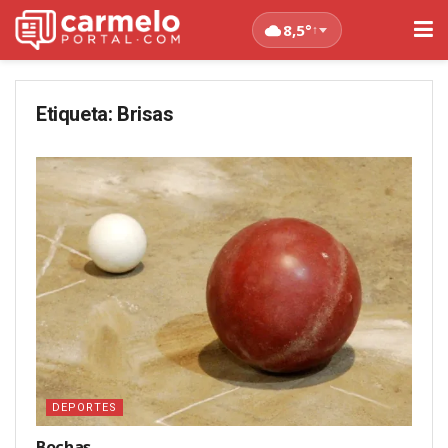
8,5°
↑
Etiqueta:
Brisas
DEPORTES
Bochas