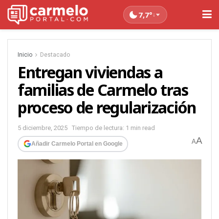
7,7°
↓
Inicio
Destacado
Entregan viviendas a
familias de Carmelo tras
proceso de regularización
5 diciembre, 2025
Tiempo de lectura: 1 min read
A
A
Añadir Carmelo Portal en Google