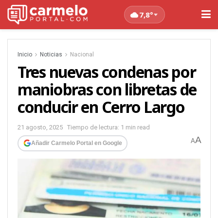
7,8°
Inicio
Noticias
Nacional
Tres nuevas condenas por
maniobras con libretas de
conducir en Cerro Largo
21 agosto, 2025
Tiempo de lectura: 1 min read
A
A
Añadir Carmelo Portal en Google