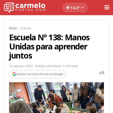
14,3°
↑
Inicio
Cultura
Escuela Nº 138: Manos
Unidas para aprender
juntos
12 agosto, 2025
Tiempo de lectura: 1 min read
A
A
Añadir Carmelo Portal en Google