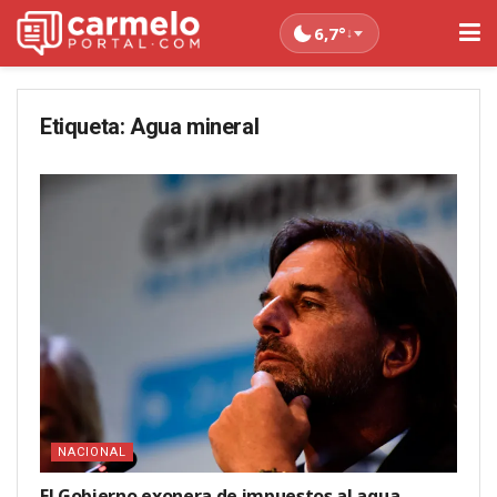
6,7°
↓
Etiqueta:
Agua mineral
NACIONAL
El Gobierno exonera de impuestos al agua