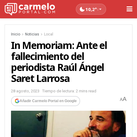
10,2°
↓
Inicio
Noticias
Local
In Memoriam: Ante el
fallecimiento del
periodista Raúl Ángel
Saret Larrosa
28 agosto, 2023
Tiempo de lectura: 2 mins read
A
A
Añadir Carmelo Portal en Google