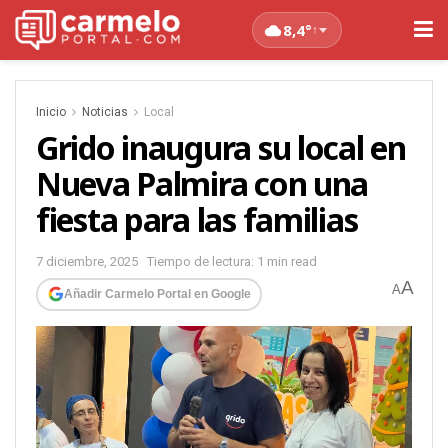
8,4°
↑
Inicio
Noticias
Local
Grido inaugura su local en
Nueva Palmira con una
fiesta para las familias
7 diciembre, 2025
Tiempo de lectura: 1 min read
A
A
Añadir Carmelo Portal en Google