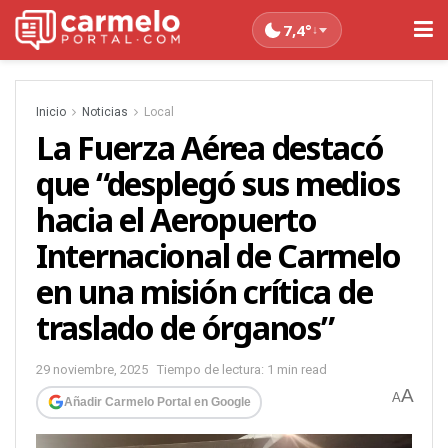
7,4°
↓
Inicio
Noticias
Local
La Fuerza Aérea destacó
que “desplegó sus medios
hacia el Aeropuerto
Internacional de Carmelo
en una misión crítica de
traslado de órganos”
29 noviembre, 2025
Tiempo de lectura: 1 min read
A
A
Añadir Carmelo Portal en Google