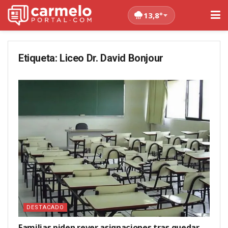
13,8°
Etiqueta:
Liceo Dr. David Bonjour
DESTACADO
Familias piden rever asignaciones tras quedar