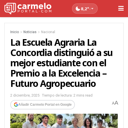
8,2°
↓
Inicio
Noticias
Nacional
La Escuela Agraria La
Concordia distinguió a su
mejor estudiante con el
Premio a la Excelencia –
Futuro Agropecuario
2 diciembre, 2025
Tiempo de lectura: 2 mins read
A
A
Añadir Carmelo Portal en Google