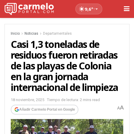
9,6°
↑
Inicio
Noticias
Departamentales
Casi 1,3 toneladas de
residuos fueron retiradas
de las playas de Colonia
en la gran jornada
internacional de limpieza
18 noviembre, 2025
Tiempo de lectura: 2 mins read
A
A
Añadir Carmelo Portal en Google