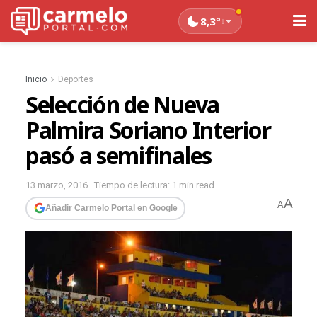
8,3°
↓
Inicio
Deportes
Selección de Nueva
Palmira Soriano Interior
pasó a semifinales
13 marzo, 2016
Tiempo de lectura: 1 min read
A
A
Añadir Carmelo Portal en Google