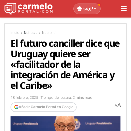
14,0°
Inicio
Noticias
Nacional
El futuro canciller dice que
Uruguay quiere ser
«facilitador de la
integración de América y
el Caribe»
18 febrero, 2025
Tiempo de lectura: 2 mins read
A
A
Añadir Carmelo Portal en Google