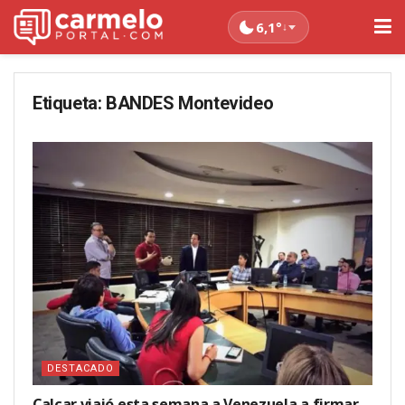
6,1°
↓
Etiqueta:
BANDES Montevideo
DESTACADO
Calcar viajó esta semana a Venezuela a firmar