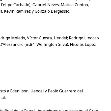
, Felipe Carballo), Gabriel Neves; Matías Zunino,
s), Kevin Ramírez y Gonzalo Bergessio.
odrigo Moledo, Víctor Cuesta, Uendel; Rodrigo Lindoso
 D’Alessandro (m.84, Wellington Silva); Nicolás López
stó a Edenilson, Uendel y Paolo Guerrero del
nal.
s de final de la Copa Libertadores disputado en el Gran