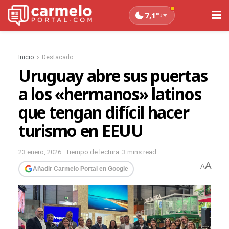
7,1°
↓
Inicio
Destacado
Uruguay abre sus puertas
a los «hermanos» latinos
que tengan difícil hacer
turismo en EEUU
23 enero, 2026
Tiempo de lectura: 3 mins read
A
A
Añadir Carmelo Portal en Google