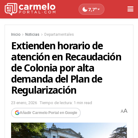
7,7°
Inicio
Noticias
Departamentales
Extienden horario de
atención en Recaudación
de Colonia por alta
demanda del Plan de
Regularización
23 enero, 2026
Tiempo de lectura: 1 min read
A
A
Añadir Carmelo Portal en Google