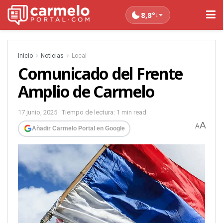
8,8°
↓
Inicio
Noticias
Local
Comunicado del Frente
Amplio de Carmelo
17 junio, 2025
Tiempo de lectura: 1 min read
A
A
Añadir Carmelo Portal en Google