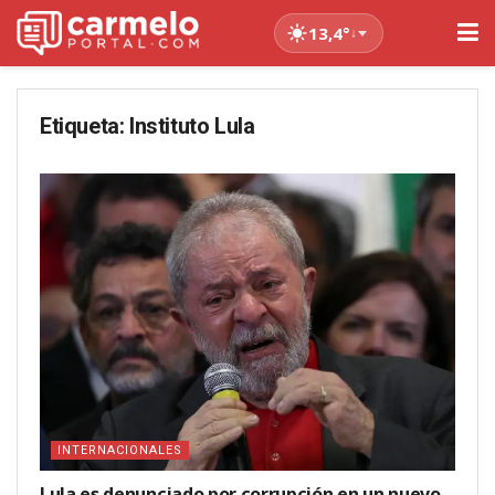
13,4°
↓
Etiqueta:
Instituto Lula
INTERNACIONALES
Lula es denunciado por corrupción en un nuevo