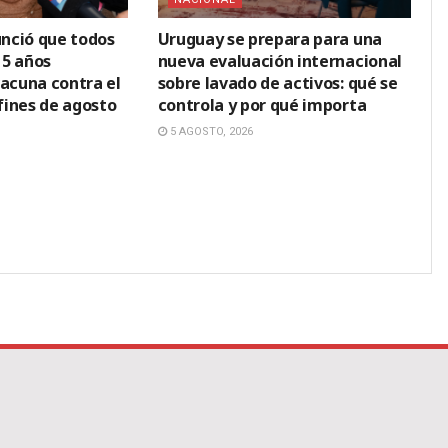
nció que todos
Uruguay se prepara para una
15 años
nueva evaluación internacional
vacuna contra el
sobre lavado de activos: qué se
ines de agosto
controla y por qué importa
5 AGOSTO, 2026