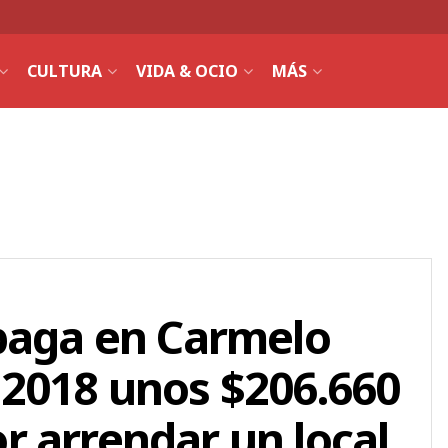
CULTURA
VIDA & OCIO
MÁS
 paga en Carmelo
 2018 unos $206.660
 arrendar un local