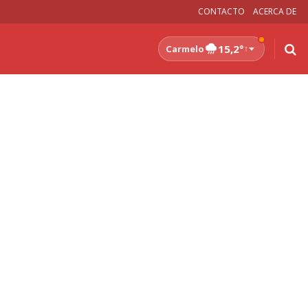
CONTACTO
ACERCA DE
15,2°
Carmelo
↑