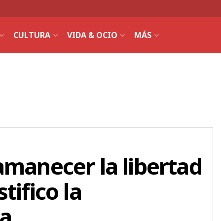
CULTURA
VIDA & OCIO
MÁS
amanecer la libertad
tifico la
da