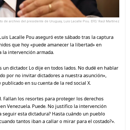
to de archivo del presidente de Uruguay, Luis Lacalle Pou. EFE/ Raúl Martínez
Luis Lacalle Pou aseguró este sábado tras la captura
nidos que hoy «puede amanecer la libertad» en
a la intervención armada.
un dictador. Lo dije en todos lados. No dudé en hablar
icado por no invitar dictadores a nuestra asunción»,
publicado en su cuenta de la red social X.
. Fallan los resortes para proteger los derechos
n Venezuela. Puede. No justifico la intervención
a seguir esta dictadura? Hasta cuándo un pueblo
uando tantos iban a callar o mirar para el costado?».