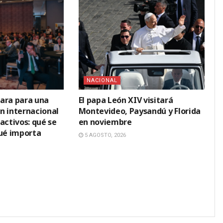
NACIONAL
ara para una
El papa León XIV visitará
n internacional
Montevideo, Paysandú y Florida
activos: qué se
en noviembre
qué importa
5 AGOSTO, 2026