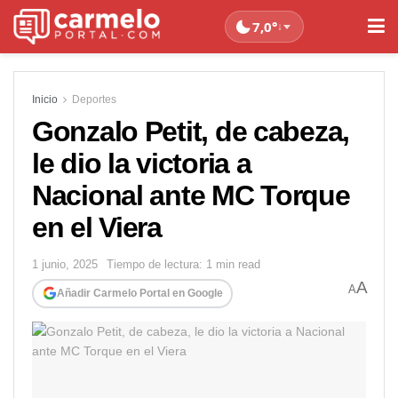
7,0°
↓
Inicio
Deportes
Gonzalo Petit, de cabeza,
le dio la victoria a
Nacional ante MC Torque
en el Viera
1 junio, 2025
Tiempo de lectura: 1 min read
A
A
Añadir Carmelo Portal en Google