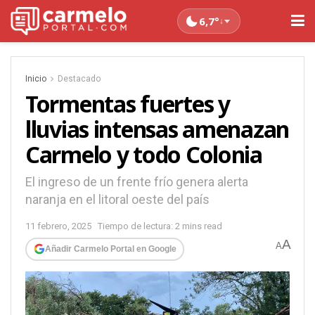
6,7°
↓
Inicio
Destacado
Tormentas fuertes y
lluvias intensas amenazan
Carmelo y todo Colonia
El ingreso de un frente frío genera alerta
naranja en el litoral oeste del país
11 febrero, 2025
Tiempo de lectura: 2 mins read
A
A
Añadir Carmelo Portal en Google