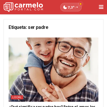
7,3°
↓
Etiqueta:
ser padre
LOCAL
¿Qué significa ser padre hoy? Entre el amor, los