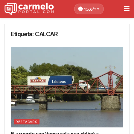
15,6°
↑
Etiqueta:
CALCAR
DESTACADO
El acuerdo con Venezuela que obligó a