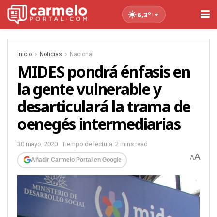
6,3°
↓
Inicio
Noticias
Nacional
MIDES pondrá énfasis en
la gente vulnerable y
desarticulará la trama de
oenegés intermediarias
30 mayo, 2020
Tiempo de lectura: 2 mins read
A
A
Añadir Carmelo Portal en Google