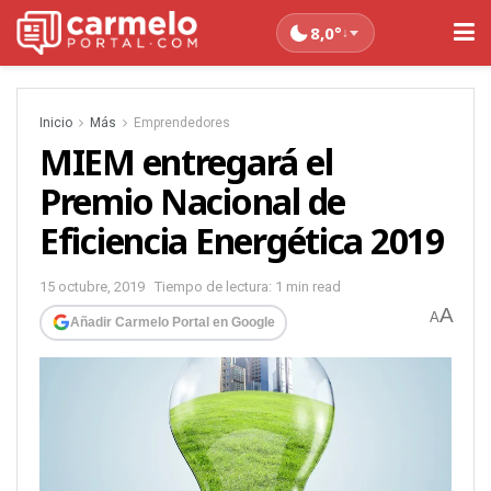
8,0°
↓
Inicio
Más
Emprendedores
MIEM entregará el
Premio Nacional de
Eficiencia Energética 2019
15 octubre, 2019
Tiempo de lectura: 1 min read
A
A
Añadir Carmelo Portal en Google