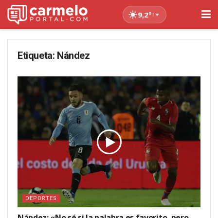
9,2°
↑
Etiqueta:
Nández
DEPORTES
Nández: «No sé si la palabra es favorito, pero