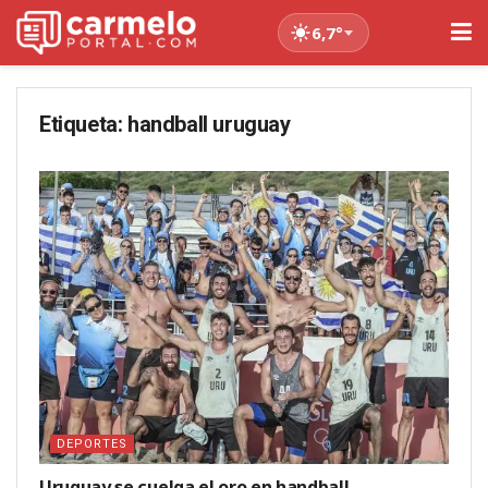
6,7°
Etiqueta:
handball uruguay
DEPORTES
Uruguay se cuelga el oro en handball