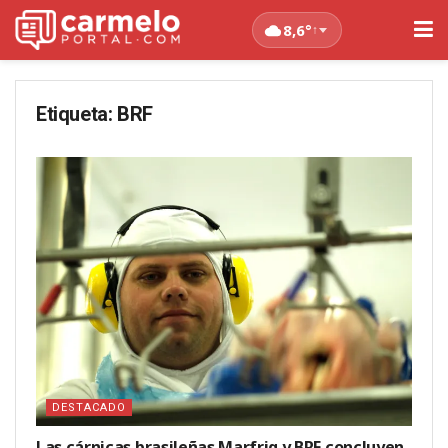
8,6°
↑
Etiqueta:
BRF
DESTACADO
Las cárnicas brasileñas Marfrig y BRF concluyen