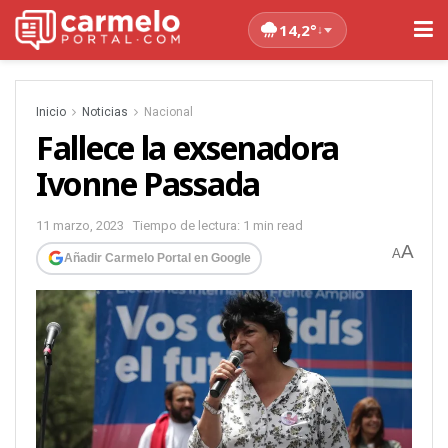
14,2°
↓
Inicio
Noticias
Nacional
Fallece la exsenadora
Ivonne Passada
11 marzo, 2023
Tiempo de lectura: 1 min read
A
A
Añadir Carmelo Portal en Google