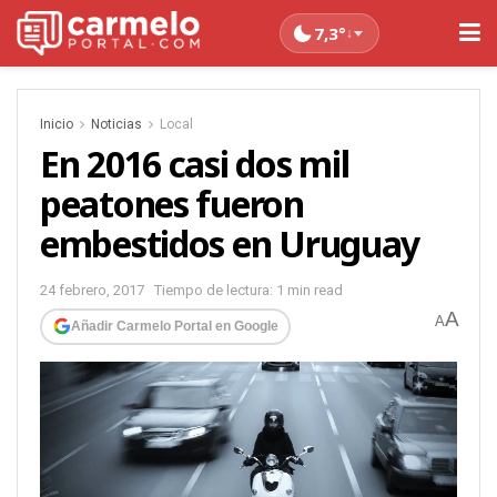
7,3°
↓
Inicio
Noticias
Local
En 2016 casi dos mil
peatones fueron
embestidos en Uruguay
24 febrero, 2017
Tiempo de lectura: 1 min read
A
A
Añadir Carmelo Portal en Google