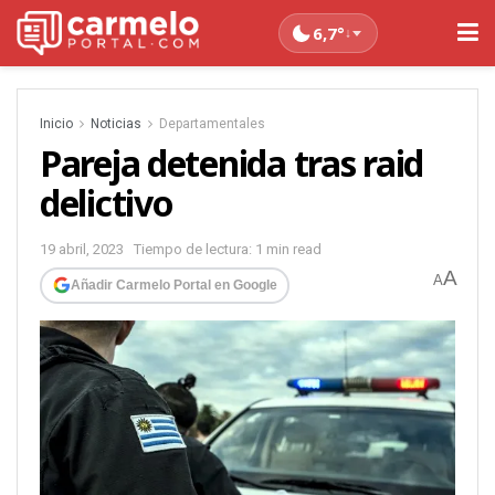
6,7°
↓
Inicio
Noticias
Departamentales
Pareja detenida tras raid
delictivo
19 abril, 2023
Tiempo de lectura: 1 min read
A
A
Añadir Carmelo Portal en Google