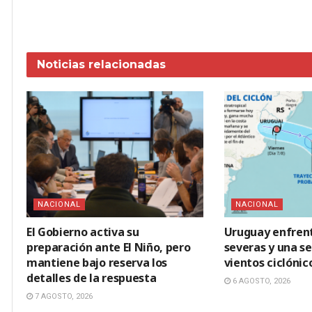
Noticias
relacionadas
NACIONAL
NACIONAL
El Gobierno activa su
Uruguay enfren
preparación ante El Niño, pero
severas y una s
mantiene bajo reserva los
vientos ciclónic
detalles de la respuesta
6 AGOSTO, 2026
7 AGOSTO, 2026