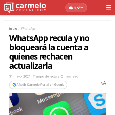
8,5°
Inicio
WhatsApp
WhatsApp recula y no
bloqueará la cuenta a
quienes rechacen
actualizarla
31 mayo, 2021
Tiempo de lectura: 2 mins read
A
A
Añadir Carmelo Portal en Google