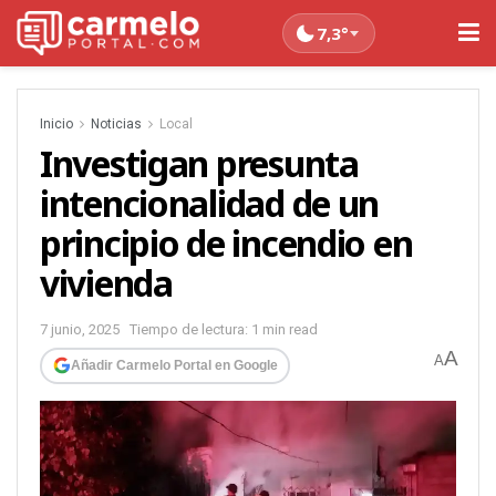
7,3°
Inicio
Noticias
Local
Investigan presunta
intencionalidad de un
principio de incendio en
vivienda
7 junio, 2025
Tiempo de lectura: 1 min read
A
A
Añadir Carmelo Portal en Google