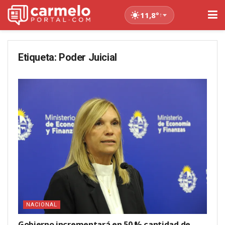
11,8°
↑
Etiqueta:
Poder Juicial
NACIONAL
Gobierno incrementará en 50 % cantidad de