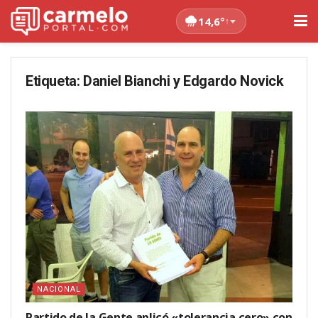
14,6°
↑
Etiqueta:
Daniel Bianchi y Edgardo Novick
NACIONAL
Partido de la Gente aplicó «tolerancia cero» con