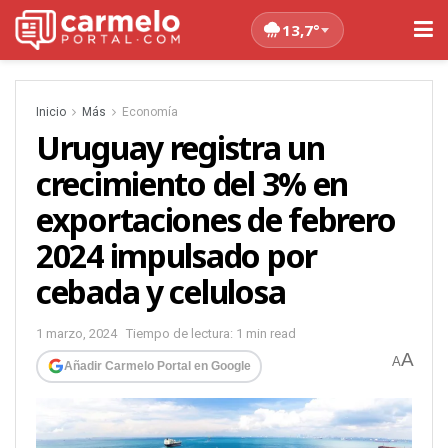
13,7°
Inicio
Más
Economía
Uruguay registra un
crecimiento del 3% en
exportaciones de febrero
2024 impulsado por
cebada y celulosa
1 marzo, 2024
Tiempo de lectura: 1 min read
A
A
Añadir Carmelo Portal en Google