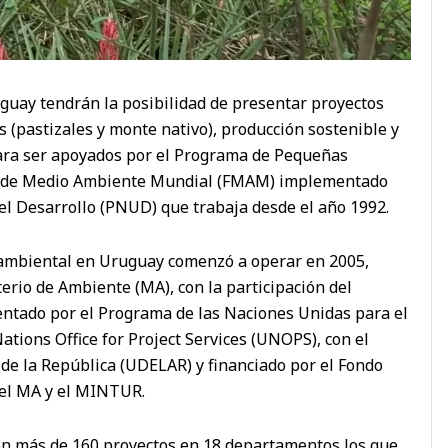
uguay tendrán la posibilidad de presentar proyectos
 (pastizales y monte nativo), producción sostenible y
para ser apoyados por el Programa de Pequeñas
o de Medio Ambiente Mundial (FMAM) implementado
l Desarrollo (PNUD) que trabaja desde el año 1992.
n ambiental en Uruguay comenzó a operar en 2005,
rio de Ambiente (MA), con la participación del
tado por el Programa de las Naciones Unidas para el
tions Office for Project Services (UNOPS), con el
d de la República (UDELAR) y financiado por el Fondo
el MA y el MINTUR.
on más de 160 proyectos en 18 departamentos los que