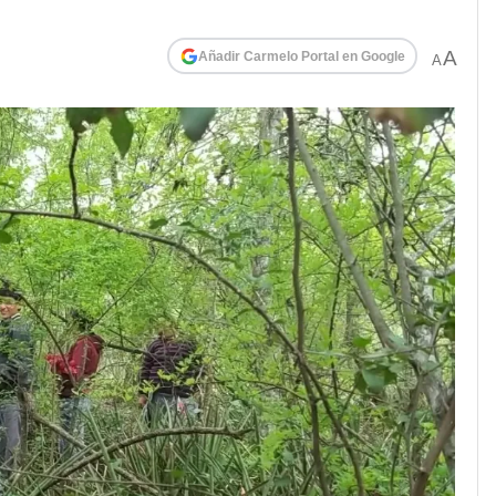
A
Añadir Carmelo Portal en Google
A