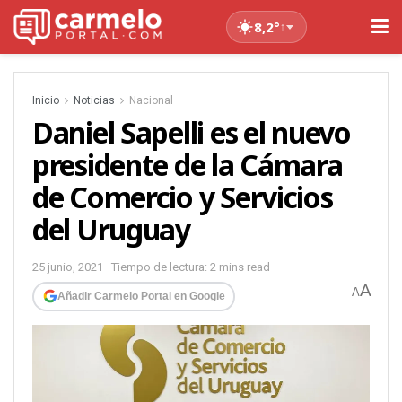
8,2°
↑
Inicio
Noticias
Nacional
Daniel Sapelli es el nuevo
presidente de la Cámara
de Comercio y Servicios
del Uruguay
25 junio, 2021
Tiempo de lectura: 2 mins read
A
A
Añadir Carmelo Portal en Google