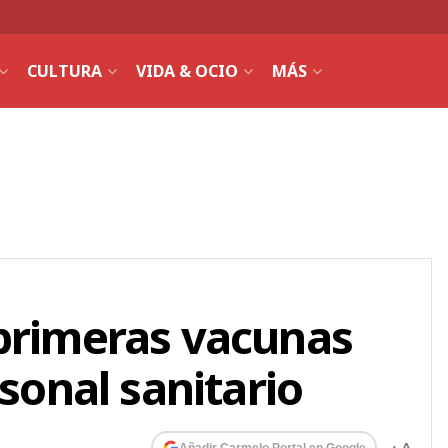
CULTURA
VIDA & OCIO
MÁS
 primeras vacunas
rsonal sanitario
Añadir Carmelo Portal en Google