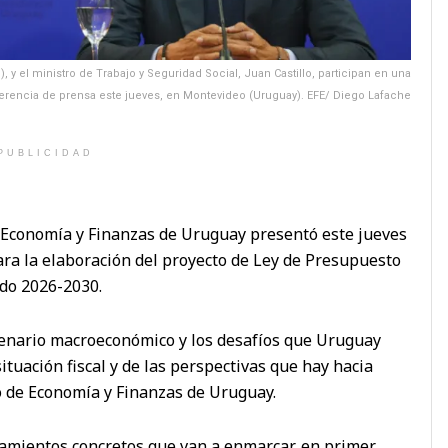
 y el ministro de Trabajo y Seguridad Social, Juan Castillo, participan en una
erencia de prensa este jueves, en Montevideo (Uruguay). EFE/ Diego Lafache
PUBLICIDAD
de Economía y Finanzas de Uruguay presentó este jueves
ara la elaboración del proyecto de Ley de Presupuesto
odo 2026-2030.
cenario macroeconómico y los desafíos que Uruguay
situación fiscal y de las perspectivas que hay hacia
o de Economía y Finanzas de Uruguay.
eamientos concretos que van a enmarcar, en primer