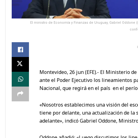
El ministro de Economía y Finanzas de Uruguay, Gabriel Oddone (i),
conf
Montevideo, 26 jun (EFE).- El Ministerio 
ante el Poder Ejecutivo los lineamientos p
Nacional, que regirá en el país en el perí
«Nosotros establecimos una visión del es
tiene por delante, una actualización de la 
adelante», indicó Gabriel Oddone, Ministr
Oddone añadió: «Luego discutimos los lin