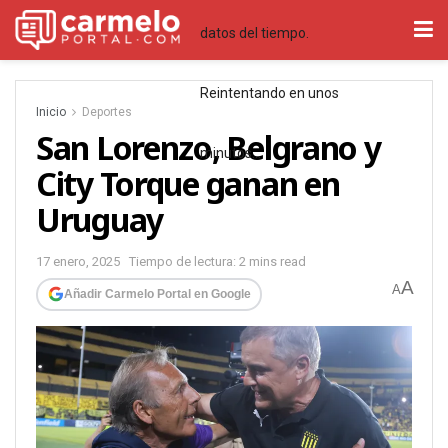
datos del tiempo.
Reintentando en unos
Inicio
Deportes
San Lorenzo, Belgrano y
minutos…
City Torque ganan en
Uruguay
17 enero, 2025
Tiempo de lectura: 2 mins read
A
A
Añadir Carmelo Portal en Google