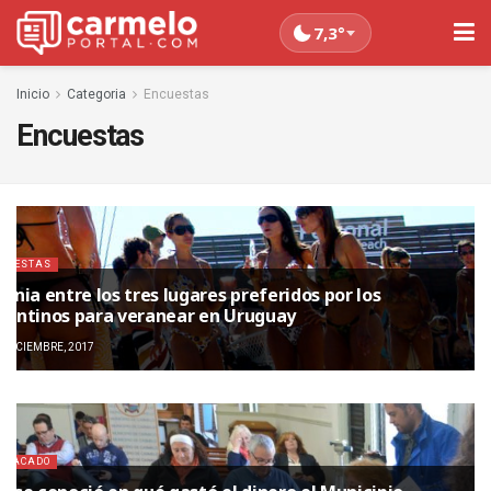
7,3°
Inicio
Categoria
Encuestas
Encuestas
CUESTAS
lonia entre los tres lugares preferidos por los
gentinos para veranear en Uruguay
 DICIEMBRE, 2017
STACADO