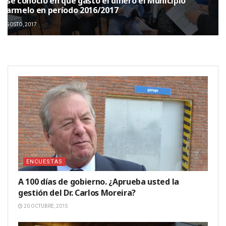
y se conoció en qué gastó el dinero el Municipio
 Carmelo en período 2016/2017
 AGOSTO, 2017
ENCUESTAS
A 100 días de gobierno. ¿Aprueba usted la
gestión del Dr. Carlos Moreira?
20 OCTUBRE, 2015