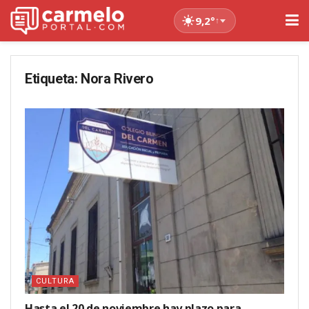
9,2°
↑
Etiqueta:
Nora Rivero
CULTURA
Hasta el 20 de noviembre hay plazo para